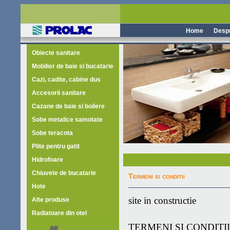
Home
Despr
Obiecte sanitare
Mobilier de baie si bucatarie
Cazi, cadite, cabine dus
Accesorii sanitare
Cazane de baie si boilere
Sobe metalice samotate
Sobe teracota
Plite pentru gatit
Hidrofoare
Chiuvete de bucatarie
Termeni si conditii
Hote
site in constructie
Alte produse
Radiatoare din otel
TERMENI SI CONDITII