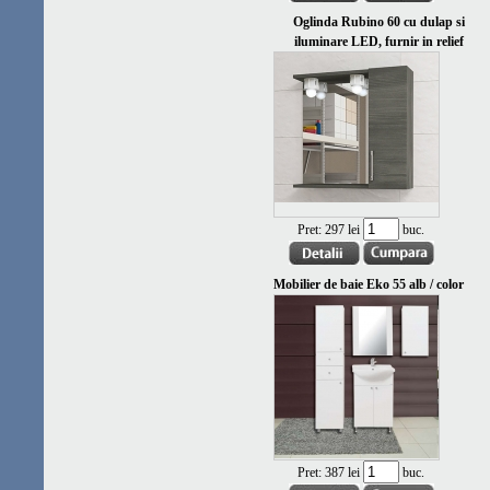
Oglinda Rubino 60 cu dulap si
iluminare LED, furnir in relief
Pret:
297 lei
buc.
Mobilier de baie Eko 55 alb / color
Pret:
387 lei
buc.