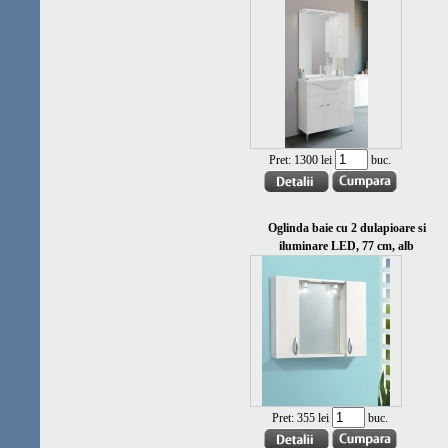
Pret:
1300 lei
buc.
Oglinda baie cu 2 dulapioare si
iluminare LED, 77 cm, alb
Pret:
355 lei
buc.