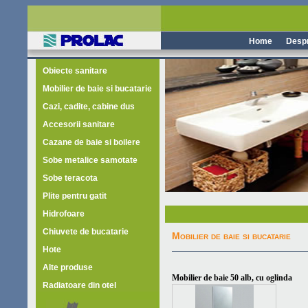
Home
Despr
Obiecte sanitare
Mobilier de baie si bucatarie
Cazi, cadite, cabine dus
Accesorii sanitare
Cazane de baie si boilere
Sobe metalice samotate
Sobe teracota
Plite pentru gatit
Hidrofoare
Chiuvete de bucatarie
Mobilier de baie si bucatarie
Hote
Alte produse
Mobilier de baie 50 alb, cu oglinda
Radiatoare din otel